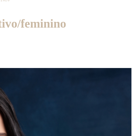
/2020
tivo/feminino