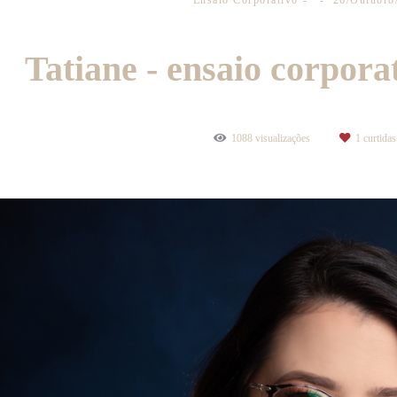
Ensaio Corporativo
26/Outubro
Tatiane - ensaio corpora
1088
visualizações
1
curtidas