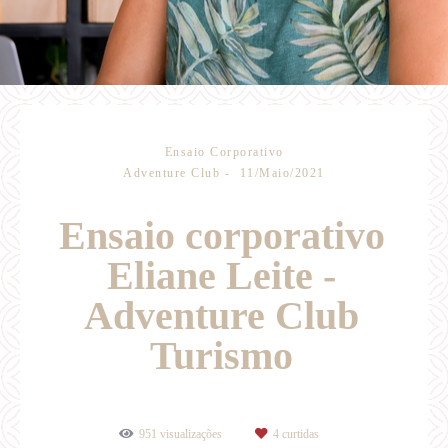
Ensaio Corporativo
Adventure Club
11/Maio/2021
Ensaio corporativo
Eliane Leite -
Adventure Club
Turismo
951
visualizações
4
curtidas