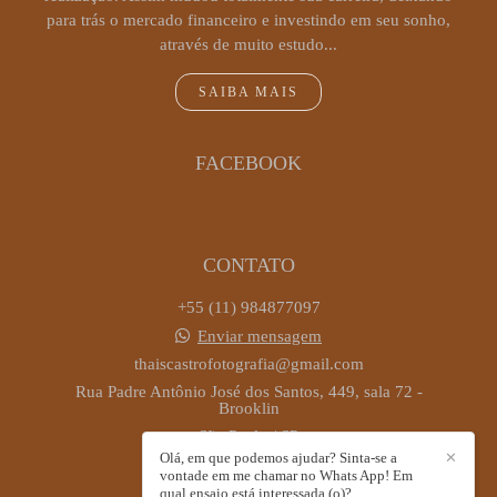
para trás o mercado financeiro e investindo em seu sonho,
através de muito estudo...
SAIBA MAIS
FACEBOOK
CONTATO
+55 (11) 984877097
Enviar mensagem
thaiscastrofotografia@gmail.com
Rua Padre Antônio José dos Santos, 449, sala 72 -
Brooklin
São Paulo / SP
Olá, em que podemos ajudar? Sinta-se a
✕
vontade em me chamar no Whats App! Em
qual ensaio está interessada (o)?