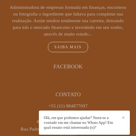
Administradora de empresas formada em finanças, encontrou
na fotografia o ingrediente que faltava para completar sua
realização. Assim mudou totalmente sua carreira, deixando
para trás o mercado financeiro e investindo em seu sonho,
através de muito estudo...
SAIBA MAIS
FACEBOOK
CONTATO
+55 (11) 984877097
Enviar mensagem
Olá, em que podemos ajudar? Sinta-se a
✕
thaiscastrofotografia@gmail.com
vontade em me chamar no Whats App! Em
qual ensaio está interessada (o)?
Rua Padre Antônio José dos Santos, 449, sala 72 -
Brooklin