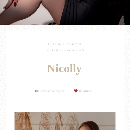
Ensaios Femininos
12/Fevereiro/2025
Nicolly
526
visualizações
0
curtidas