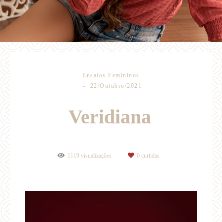
Ensaios Femininos
22/Outubro/2021
Veridiana
1119
visualizações
0
curtidas