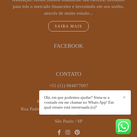
para trás o mercado financeiro e investindo em seu sonho,
através de muito estudo...
SAIBA MAIS
FACEBOOK
CONTATO
+55 (11) 984877097
Enviar mensagem
Olá, em que podemos ajudar? Sinta-se a
✕
thaiscastrofotografia@gmail.com
vontade em me chamar no Whats App! Em
qual ensaio está interessada (o)?
Rua Padre Antônio José dos Santos, 449, sala 72 -
Brooklin
São Paulo / SP