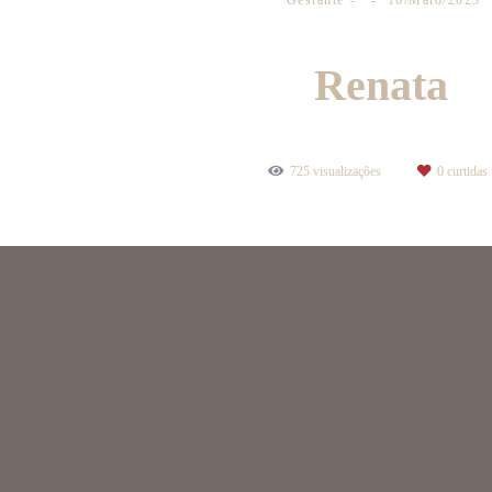
Gestante
16/Maio/2023
Renata
725
visualizações
0
curtidas