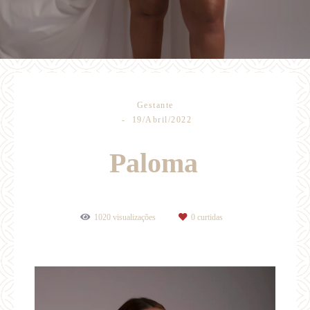
Gestante
19/Abril/2022
Paloma
1020
visualizações
0
curtidas