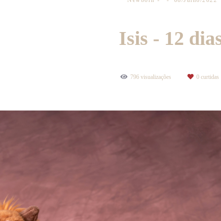
Newborn
08/Julho/2022
Isis - 12 dia
796
visualizações
0
curtidas