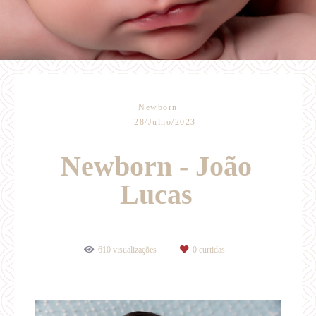
Newborn
28/Julho/2023
Newborn - João
Lucas
610
visualizações
0
curtidas