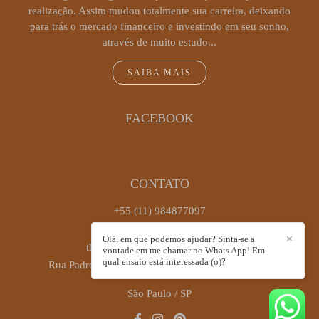
realização. Assim mudou totalmente sua carreira, deixando
para trás o mercado financeiro e investindo em seu sonho,
através de muito estudo...
SAIBA MAIS
FACEBOOK
CONTATO
+55 (11) 984877097
Enviar mensagem
Olá, em que podemos ajudar? Sinta-se a
✕
thaiscastrofotografia@gmail.com
vontade em me chamar no Whats App! Em
qual ensaio está interessada (o)?
Rua Padre Antônio José dos Santos, 449, sala 72 -
Brooklin
São Paulo / SP