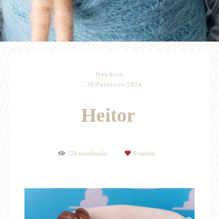
Newborn
26/Fevereiro/2024
Heitor
554
visualizações
0
curtidas