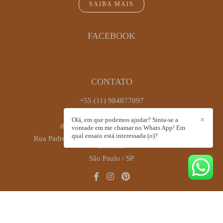
SAIBA MAIS
FACEBOOK
CONTATO
+55 (11) 984877097
Enviar mensagem
Olá, em que podemos ajudar? Sinta-se a
✕
thaiscastrofotografia@gmail.com
vontade em me chamar no Whats App! Em
qual ensaio está interessada (o)?
Rua Padre Antônio José dos Santos, 449, sala 72 -
Brooklin
São Paulo / SP
CONTATO