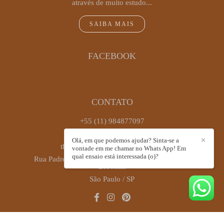
através de muito estudo...
SAIBA MAIS
FACEBOOK
CONTATO
+55 (11) 984877097
Enviar mensagem
Olá, em que podemos ajudar? Sinta-se a
✕
thaiscastrofotografia@gmail.com
vontade em me chamar no Whats App! Em
qual ensaio está interessada (o)?
Rua Padre Antônio José dos Santos, 449, sala 72 -
Brooklin
São Paulo / SP