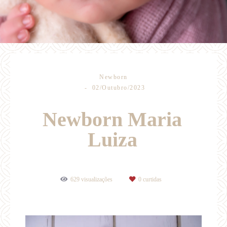
Newborn
02/Outubro/2023
Newborn Maria
Luiza
629
visualizações
0
curtidas