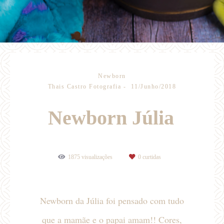
Newborn
Thais Castro Fotografia
11/Junho/2018
Newborn Júlia
1875
visualizações
0
curtidas
Newborn da Júlia foi pensado com tudo
que a mamãe e o papai amam!! Cores,