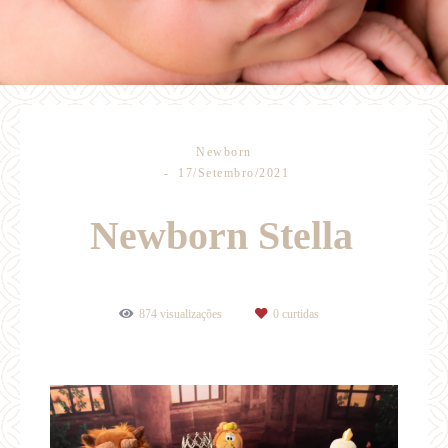
Newborn
17/Setembro/2021
Newborn Stella
874
visualizações
0
curtidas