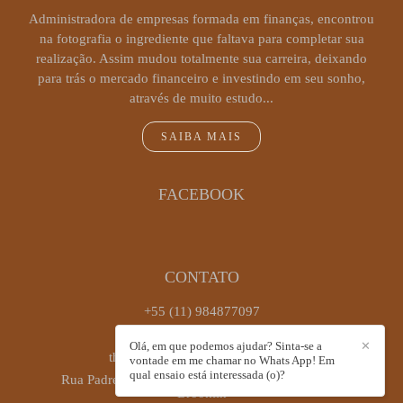
Administradora de empresas formada em finanças, encontrou
na fotografia o ingrediente que faltava para completar sua
realização. Assim mudou totalmente sua carreira, deixando
para trás o mercado financeiro e investindo em seu sonho,
através de muito estudo...
SAIBA MAIS
FACEBOOK
CONTATO
+55 (11) 984877097
Enviar mensagem
Olá, em que podemos ajudar? Sinta-se a
✕
thaiscastrofotografia@gmail.com
vontade em me chamar no Whats App! Em
qual ensaio está interessada (o)?
Rua Padre Antônio José dos Santos, 449, sala 72 -
Brooklin