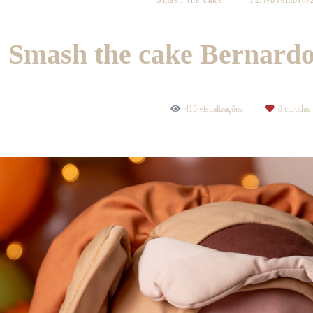
Smash the cake
12/Novembro/
Smash the cake Bernardo 
415
visualizações
0
curtidas