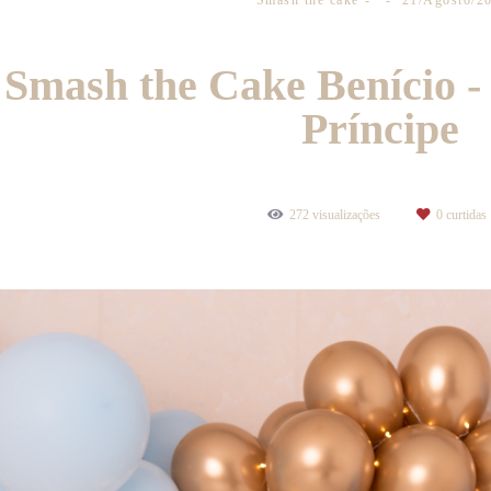
Smash the cake
21/Agosto/2
Smash the Cake Benício 
Príncipe
272
visualizações
0
curtidas