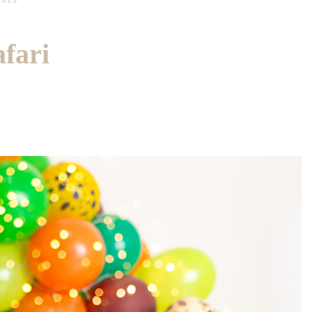
2019
afari