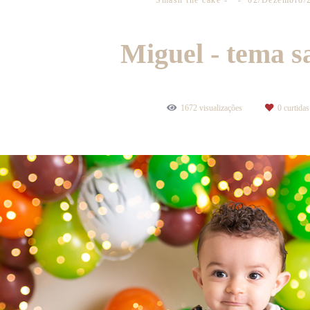
Smash the cake
02/Dezembro/
Miguel - tema s
1672
visualizações
0
curtidas